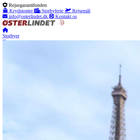
Rejsegarantifonden
Krydstogter
Storbyferie
Rejsemål
info@osterlindet.dk
Kontakt os
Storbyer
Tema
+45 70 10 63 43
Menu