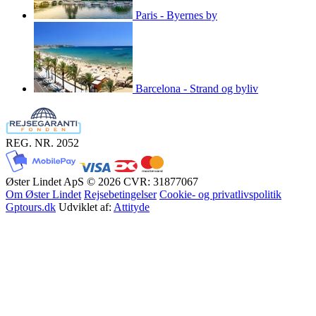
Paris - Byernes by
Barcelona - Strand og byliv
REG. NR. 2052
Øster Lindet ApS © 2026
CVR: 31877067
Om Øster Lindet
Rejsebetingelser
Cookie- og privatlivspolitik
Gptours.dk
Udviklet af:
Attityde