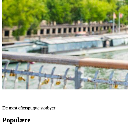
De mest efterspurgte storbyer
De mest efterspurgte storbyer
De mest efterspurgte storbyer
Populære
Populære
Populære