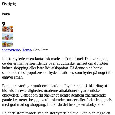
Østrig
Frankrig
Spanien
Wien
Paris
Barcelona
Storbyferie
/
Tema
/
Populære
En storbyferie er en fantastisk måde at få et afbræk fra hverdagen,
og der er mange spændende byer at udforske, uanset om du søger
kultur, shopping eller bare lidt afslapning. På denne side har vi
samlet de mest populære storbydestinationer, som byder på noget for
enhver smag.
Populære storbyer rundt om i verden tilbyder en unik blanding af
historiske seværdigheder, moderne attraktioner og autentiske
oplevelser. Uanset om du ønsker at slentre gennem charmerende
gamle kvarterer, besøge verdenskendte museer eller forkæle dig selv
med god mad og shopping, finder du det hele på en storbyferie.
En af de store fordele ved en storbyferie er, at du kan planlægge en