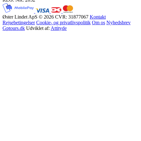
Øster Lindet ApS © 2026
CVR: 31877067
Kontakt
Rejsebetingelser
Cookie- og privatlivspolitik
Om os
Nyhedsbrev
Gptours.dk
Udviklet af:
Attityde