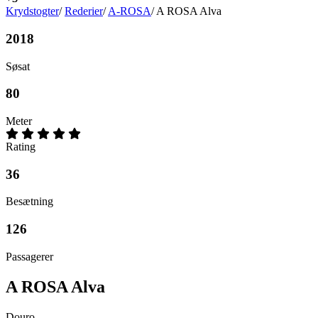
Krydstogter
/
Rederier
/
A-ROSA
/
A ROSA Alva
2018
Søsat
80
Meter
Rating
36
Besætning
126
Passagerer
A ROSA Alva
Douro