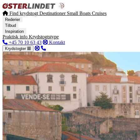
Find krydstogt
Destinationer
Small Boats Cruises
Rederier
Tilbud
Inspiration
Praktisk info
Krydstogtstype
+45 70 10 63 43
Kontakt
Krydstogter