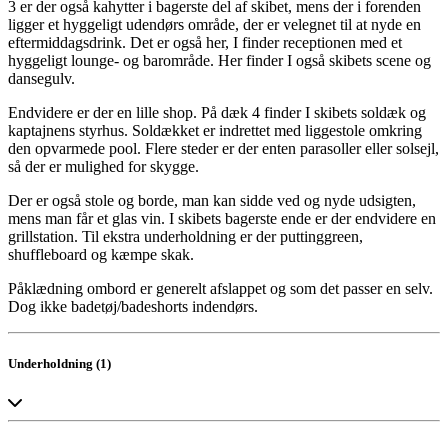
3 er der også kahytter i bagerste del af skibet, mens der i forenden
ligger et hyggeligt udendørs område, der er velegnet til at nyde en
eftermiddagsdrink. Det er også her, I finder receptionen med et
hyggeligt lounge- og barområde. Her finder I også skibets scene og
dansegulv.
Endvidere er der en lille shop. På dæk 4 finder I skibets soldæk og
kaptajnens styrhus. Soldækket er indrettet med liggestole omkring
den opvarmede pool. Flere steder er der enten parasoller eller solsejl,
så der er mulighed for skygge.
Der er også stole og borde, man kan sidde ved og nyde udsigten,
mens man får et glas vin. I skibets bagerste ende er der endvidere en
grillstation. Til ekstra underholdning er der puttinggreen,
shuffleboard og kæmpe skak.
Påklædning ombord er generelt afslappet og som det passer en selv.
Dog ikke badetøj/badeshorts indendørs.
Underholdning (1)
Panorama Lounge