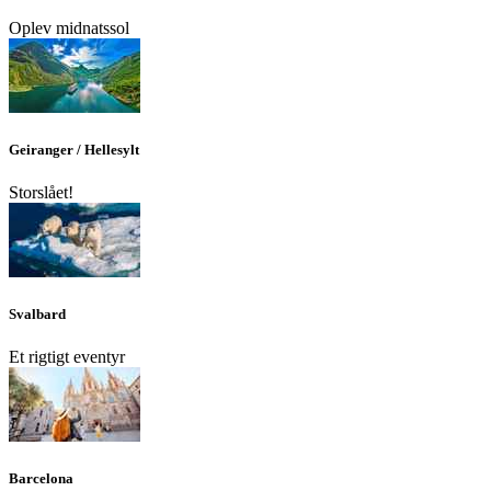
Oplev midnatssol
Geiranger / Hellesylt
Storslået!
Svalbard
Et rigtigt eventyr
Barcelona