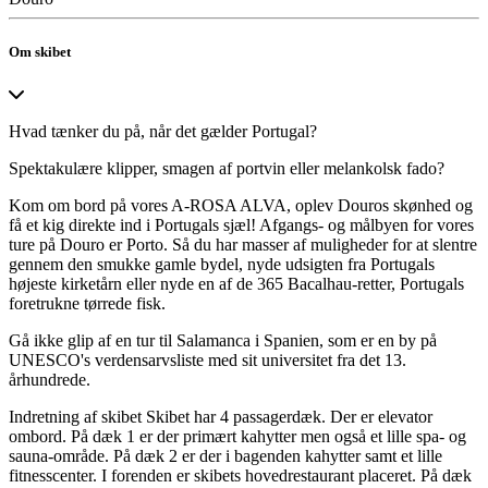
Om skibet
Hvad tænker du på, når det gælder Portugal?
Spektakulære klipper, smagen af portvin eller melankolsk fado?
Kom om bord på vores A-ROSA ALVA, oplev Douros skønhed og
få et kig direkte ind i Portugals sjæl! Afgangs- og målbyen for vores
ture på Douro er Porto. Så du har masser af muligheder for at slentre
gennem den smukke gamle bydel, nyde udsigten fra Portugals
højeste kirketårn eller nyde en af de 365 Bacalhau-retter, Portugals
foretrukne tørrede fisk.
Gå ikke glip af en tur til Salamanca i Spanien, som er en by på
UNESCO's verdensarvsliste med sit universitet fra det 13.
århundrede.
Indretning af skibet Skibet har 4 passagerdæk. Der er elevator
ombord. På dæk 1 er der primært kahytter men også et lille spa- og
sauna-område. På dæk 2 er der i bagenden kahytter samt et lille
fitnesscenter. I forenden er skibets hovedrestaurant placeret. På dæk