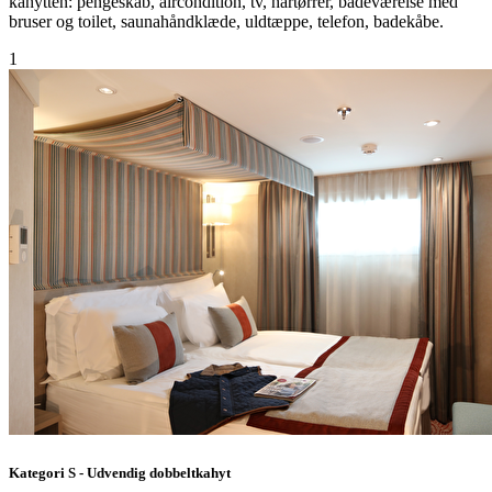
kahytten: pengeskab, aircondition, tv, hårtørrer, badeværelse med
bruser og toilet, saunahåndklæde, uldtæppe, telefon, badekåbe.
1
Kategori S - Udvendig dobbeltkahyt