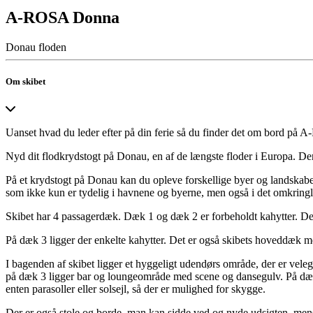
A-ROSA Donna
Donau floden
Om skibet
Uanset hvad du leder efter på din ferie så du finder det om bord
Nyd dit flodkrydstogt på Donau, en af de længste floder i Europa. De
På et krydstogt på Donau kan du opleve forskellige byer og landskabe
som ikke kun er tydelig i havnene og byerne, men også i det omkring
Skibet har 4 passagerdæk. Dæk 1 og dæk 2 er forbeholdt kahytter. De
På dæk 3 ligger der enkelte kahytter. Det er også skibets hoveddæk 
I bagenden af skibet ligger et hyggeligt udendørs område, der er veleg
på dæk 3 ligger bar og loungeområde med scene og dansegulv. På dæk 4
enten parasoller eller solsejl, så der er mulighed for skygge.
Der er også stole og borde, man kan sidde ved og nyde udsigten, mens m