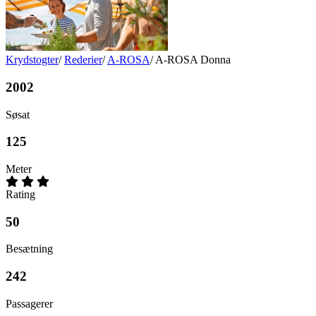
Krydstogter
/
Rederier
/
A-ROSA
/
A-ROSA Donna
2002
Søsat
125
Meter
Rating
50
Besætning
242
Passagerer