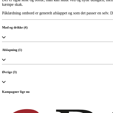
kæmpe skak.
Påklædning ombord er generelt afslappet og som det passer en selv. D
Mad og drikke (4)
Bar
Cafe
Lounge
Main Lobby
Afslapning (1)
Massage
Øvrige (3)
Reception
Butikker
Wheel House
Kampagner lige nu