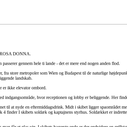
 på A-ROSA DONNA.
n passerer gennem hele ti lande - det er mere end nogen anden flod.
r, fra store metropoler som Wien og Budapest til de naturlige højdepun
liggende landskab.
r er ikke elevator ombord.
med indgangsområde, hvor receptionen og lobby er beliggende. Her fin
net til at nyde en eftermiddagsdrink. Midt i skibet ligger spaområdet m
 finder I skibets soldæk og kaptajnens styrhus. Soldækket er indrette
an får et glas vin. I skibets bagerste ende er der endvidere en grillsta