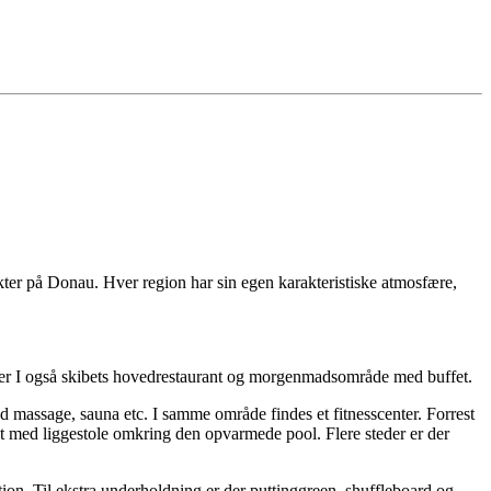
kter på Donau. Hver region har sin egen karakteristiske atmosfære,
der I også skibets hovedrestaurant og morgenmadsområde med buffet.
ed massage, sauna etc. I samme område findes et fitnesscenter. Forrest
t med liggestole omkring den opvarmede pool. Flere steder er der
tion. Til ekstra underholdning er der puttinggreen, shuffleboard og