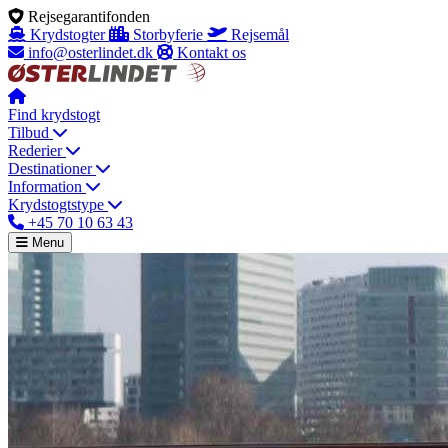
Rejsegarantifonden
Krydstogter
Storbyferie
Rejsemål
info@osterlindet.dk
Kontakt os
Find krydstogt
Tilbud
Rederier
Destinationer
Information
Krydstogtstype
+45 70 10 63 43
Menu