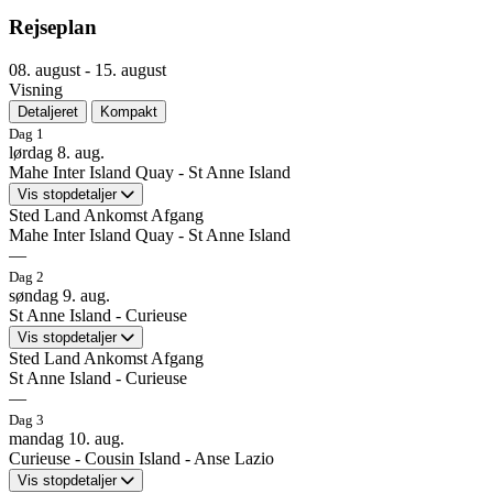
Rejseplan
08. august - 15. august
Visning
Detaljeret
Kompakt
Dag 1
lørdag 8. aug.
Mahe Inter Island Quay - St Anne Island
Vis stopdetaljer
Sted
Land
Ankomst
Afgang
Mahe Inter Island Quay - St Anne Island
—
Ankomst
—
Dag 2
—
søndag 9. aug.
St Anne Island - Curieuse
Mahe Inter Island Quay - St Anne Island
Vis stopdetaljer
Sted
Land
Ankomst
Afgang
St Anne Island - Curieuse
Ankomst: —
Afgang: —
—
Ankomst
—
Dag 3
—
Stig ombord på M/Y Pegasos. Turen starter ved Mahe Inter Island Qu
mandag 10. aug.
Curieuse - Cousin Island - Anse Lazio
Her vil det være muligt at nyde en velkomstdrink og finde sig til rett
St Anne Island - Curieuse
Vis stopdetaljer