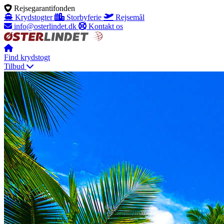
Rejsegarantifonden
Krydstogter
Storbyferie
Rejsemål
info@osterlindet.dk
Kontakt os
Find krydstogt
Tilbud
Rederier
Destinationer
Information
Krydstogtstype
+45 70 10 63 43
Menu