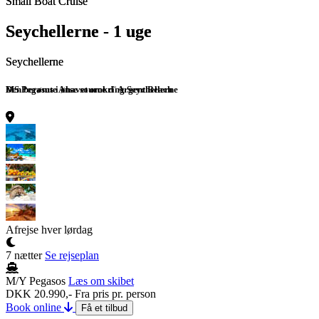
Small Boat Cruise
Small Boat Cruise
Small Boat Cruise
Small Boat Cruise
Small Boat Cruise
Seychellerne - 1 uge
Seychellerne - 1 uge
Seychellerne - 1 uge
Seychellerne - 1 uge
Seychellerne - 1 uge
Seychellerne
Seychellerne
Seychellerne
Seychellerne
MS Pegasus i øhavet omkring Seychellerne
Den berømte Anse source d¨ Argent Beach
Kæmpeskildpadde på Curieuse Island
Solnedgang på La Digue Island
Afrejse hver lørdag
7 nætter
Se rejseplan
M/Y Pegasos
Læs om skibet
DKK 20.990,-
Fra pris pr. person
Book online
Få et tilbud