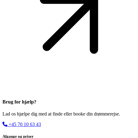
Antal passagerer: Max 49 passagerer
Antal knytter: 25 kahytter
Besætning: 16-18 besætningsmedlemmer
Skibets længde: 55,00 meter
Skibets bredde: 8,20 meter
Skibet blev søsat i 2009
Brug for hjælp?
Lad os hjælpe dig med at finde eller booke din drømmerejse.
+45 70 10 63 43
Afgange og priser