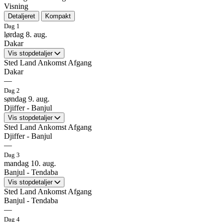
Visning
Detaljeret
Kompakt
1
8
Dag 1
lørdag 8. aug.
Dakar
Vis stopdetaljer
Sted
Land
Ankomst
Afgang
2
Dakar
—
6
5
Ankomst
—
Dag 2
—
søndag 9. aug.
3
4
Djiffer - Banjul
7
Dakar
Vis stopdetaljer
Sted
Land
Ankomst
Afgang
Djiffer - Banjul
Ankomst: —
Afgang: —
—
Ankomst
—
Dag 3
—
Stig ombord på M/Y Harmony V, hvor turen starter i Dakar.
mandag 10. aug.
Banjul - Tendaba
Der vil være ombordstigning omkring klokken 15-16.
Djiffer - Banjul
Vis stopdetaljer
Sted
Land
Ankomst
Afgang
Herefter vil det være muligt at nyde en velkomstdrink sammen med
Banjul - Tendaba
Ankomst: —
Afgang: —
de andre passagerer og møde bådens personale.
—
Ankomst
—
Dag 4