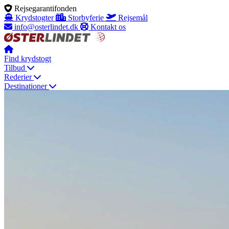
Rejsegarantifonden
Krydstogter
Storbyferie
Rejsemål
info@osterlindet.dk
Kontakt os
Find krydstogt
Tilbud
Rederier
Destinationer
Information
Krydstogtstype
+45 70 10 63 43
Menu