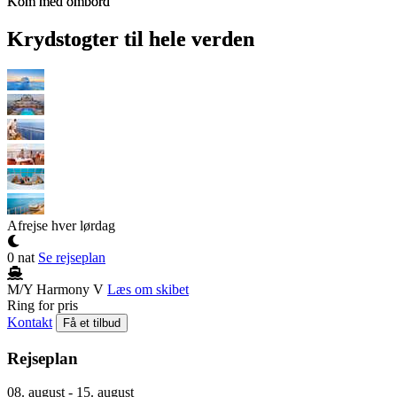
Kom med ombord
Kom med ombord
Kom med ombord
Kom med ombord
Kom med ombord
Kom med ombord
Krydstogter til hele verden
Krydstogter til hele verden
Krydstogter til hele verden
Krydstogter til hele verden
Krydstogter til hele verden
Krydstogter til hele verden
Afrejse hver lørdag
0 nat
Se rejseplan
M/Y Harmony V
Læs om skibet
Ring for pris
Kontakt
Få et tilbud
Rejseplan
08. august - 15. august