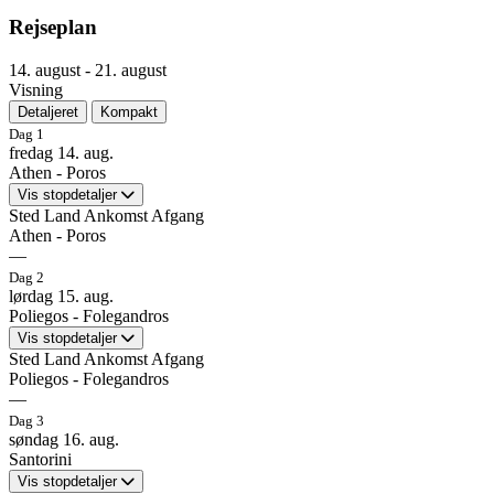
Rejseplan
14. august - 21. august
Visning
8
Detaljeret
Kompakt
Dag 1
fredag 14. aug.
7
Athen - Poros
1
5
6
Vis stopdetaljer
Sted
Land
Ankomst
Afgang
Athen - Poros
4
—
Ankomst
—
Dag 2
—
lørdag 15. aug.
2
Poliegos - Folegandros
3
Athen - Poros
Vis stopdetaljer
Sted
Land
Ankomst
Afgang
Poliegos - Folegandros
Ankomst: —
Afgang: —
—
Ankomst
—
Dag 3
—
Stig ombord på M/S Galileo eller M/S Panorama, hvor turen starter
søndag 16. aug.
ved Marina Zea i Athen.
Santorini
Poliegos - Folegandros
Vis stopdetaljer