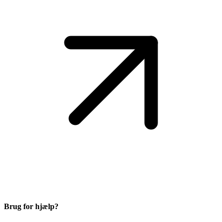
gennemsnitsfart på 11 knob (ca. 20,37 km/t).
Antal passagerer: Max 49 passagerer
Antal knytter: 24 kahytter
Besætning: 16-18 besætningsmedlemmer
Skibets længde: 48,00 meter
Skibets bredde: 10,50 meter
Skibet blev søsat i 1992 (Renoveret i 2025)
Brug for hjælp?