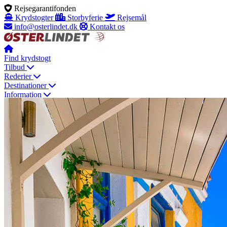
Rejsegarantifonden
Krydstogter
Storbyferie
Rejsemål
info@osterlindet.dk
Kontakt os
Find krydstogt
Tilbud
Rederier
Destinationer
Information
Krydstogtstype
+45 70 10 63 43
Menu