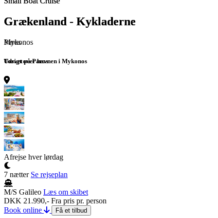
Small Boat Cruise
Small Boat Cruise
Small Boat Cruise
Small Boat Cruise
Small Boat Cruise
Grækenland - Kykladerne
Grækenland - Kykladerne
Grækenland - Kykladerne
Grækenland - Kykladerne
Grækenland - Kykladerne
Mykonos
Paros
Athen
Grækenland
Santorini
Udsigt over havnen i Mykonos
Torvet på Paros
Det antikke Akropolis
Græsk middag
Udsigt over Thira
Afrejse hver lørdag
7 nætter
Se rejseplan
M/S Galileo
Læs om skibet
DKK 21.990,-
Fra pris pr. person
Book online
Få et tilbud