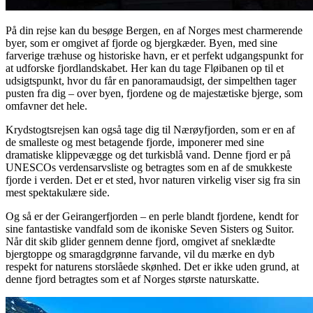
På din rejse kan du besøge Bergen, en af Norges mest charmerende
byer, som er omgivet af fjorde og bjergkæder. Byen, med sine
farverige træhuse og historiske havn, er et perfekt udgangspunkt for
at udforske fjordlandskabet. Her kan du tage Fløibanen op til et
udsigtspunkt, hvor du får en panoramaudsigt, der simpelthen tager
pusten fra dig – over byen, fjordene og de majestætiske bjerge, som
omfavner det hele.
Krydstogtsrejsen kan også tage dig til Nærøyfjorden, som er en af
de smalleste og mest betagende fjorde, imponerer med sine
dramatiske klippevægge og det turkisblå vand. Denne fjord er på
UNESCOs verdensarvsliste og betragtes som en af de smukkeste
fjorde i verden. Det er et sted, hvor naturen virkelig viser sig fra sin
mest spektakulære side.
Og så er der Geirangerfjorden – en perle blandt fjordene, kendt for
sine fantastiske vandfald som de ikoniske Seven Sisters og Suitor.
Når dit skib glider gennem denne fjord, omgivet af sneklædte
bjergtoppe og smaragdgrønne farvande, vil du mærke en dyb
respekt for naturens storslåede skønhed. Det er ikke uden grund, at
denne fjord betragtes som et af Norges største naturskatte.