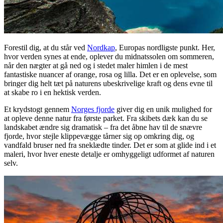
Forestil dig, at du står ved
Nordkap
, Europas nordligste punkt. Her,
hvor verden synes at ende, oplever du midnatssolen om sommeren,
når den nægter at gå ned og i stedet maler himlen i de mest
fantastiske nuancer af orange, rosa og lilla. Det er en oplevelse, som
bringer dig helt tæt på naturens ubeskrivelige kraft og dens evne til
at skabe ro i en hektisk verden.
Et krydstogt gennem
Norges fjorde
giver dig en unik mulighed for
at opleve denne natur fra første parket. Fra skibets dæk kan du se
landskabet ændre sig dramatisk – fra det åbne hav til de snævre
fjorde, hvor stejle klippevægge tårner sig op omkring dig, og
vandfald bruser ned fra sneklædte tinder. Det er som at glide ind i et
maleri, hvor hver eneste detalje er omhyggeligt udformet af naturen
selv.