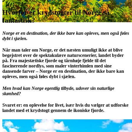
Hvorfor er krydstogter til Norge så
fantastisk?
Norge er en destination, der ikke bare kan opleves, men også føles
dybt i sjælen.
Når man taler om Norge, er det næsten umuligt ikke at blive
begejstret over de spektakulære naturscenerier, landet byder
på. Fra majestætiske fjorde og tårnhøje fjelde til det
fascinerende nordlys, som maler vinterhimlen med sine
dansende farver – Norge er en destination, der ikke bare kan
opleves, men også føles dybt i sjælen.
Men hvad kan Norge egentlig tilbyde, udover sin naturlige
skønhed?
Svaret er: en oplevelse for livet, især hvis du vælger at udforske
landet med et krydstogt gennem de ikoniske fjorde.