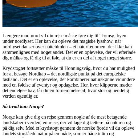
Længere mod nord vil din rejse måske føre dig til Tromsø, byen
under nordlyset. Her kan du opleve det magiske lysshow, når
nordlyset danser over nattehimlen – et naturfænomen, der ikke kan
sammenlignes med noget andet. Det er en oplevelse, der vil efterlade
dig målløs og få dig til at føle, at du er en del af noget meget større.
Krydstogtet fortsætter måske til Honningsvåg, hvor du har mulighed
for at besøge Nordkap – det nordligste punkt på det europæiske
fastland. Det er en oplevelse, der kombinerer naturskønne vidundere
med en følelse af eventyr og opdagelse. Her, hvor klipperne møder
det endeløse hav, får du en fornemmelse af, hvor stor og uendelig
verden egentlig er.
Så hvad kan Norge?
Norge kan give dig en rejse gennem nogle af de mest betagende
landskaber i verden, en rejse, der vil tage dig tættere på naturen og
på dig selv. Med et krydstogt gennem de norske fjorde vil du opleve
landets storslåede natur på en måde, som er både intim og