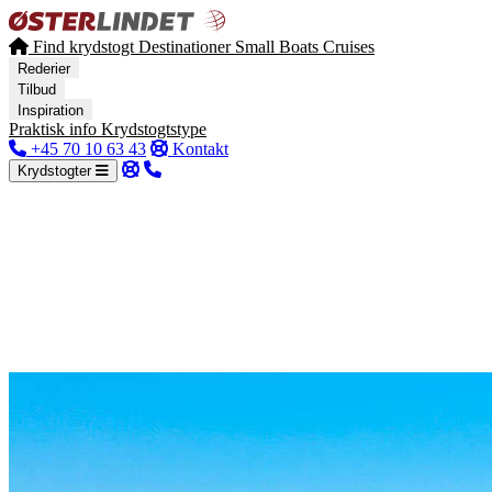
Find krydstogt
Destinationer
Small Boats Cruises
Rederier
Tilbud
Inspiration
Praktisk info
Krydstogtstype
+45 70 10 63 43
Kontakt
Krydstogter