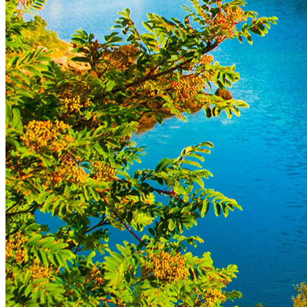
Det bliver ikke smukkere
Hvad kan krydstogter til Norge?
Krydstogter
/
Inspiration
/
Hvad kan krydstogter til Norge?